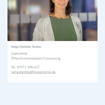
Katja Steimle-Ordon
Stabsstelle
Öffentlichkeitsarbeit/Fundraising
Tel.
07071 206-417
katja.steimle@tropenklinik.de