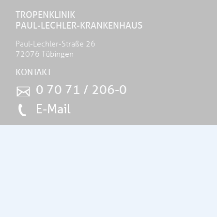
TROPENKLINIK
PAUL-LECHLER-KRANKENHAUS
Paul-Lechler-Straße 26
72076 Tübingen
KONTAKT
0 70 71 / 206-0
E-Mail
THEMEN
Unser Haus
Tropen- und Reisemedizin
Altersmedizin
Palliativmedizin
Pflege & Therapie
Aktuelles
Spenden