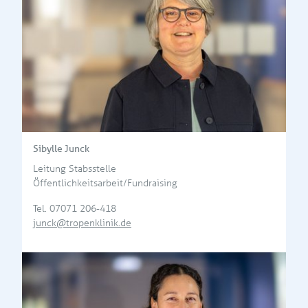
Sibylle Junck
Leitung Stabsstelle
Öffentlichkeitsarbeit/Fundraising
Tel.
07071 206-418
junck@tropenklinik.de