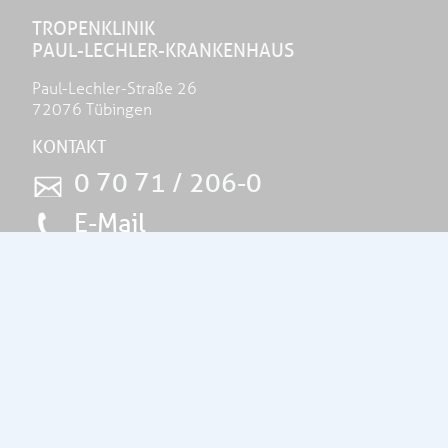
TROPENKLINIK
PAUL-LECHLER-KRANKENHAUS
Paul-Lechler-Straße 26
72076 Tübingen
KONTAKT
0 70 71 / 206-0
E-Mail
THEMEN
Unser Haus
Tropen- und Reisemedizin
Altersmedizin
Palliativmedizin
Pflege & Therapie
Aktuelles
Spenden