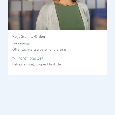
Katja Steimle-Ordon
Stabsstelle
Öffentlichkeitsarbeit/Fundraising
Tel.
07071 206-417
katja.steimle@tropenklinik.de