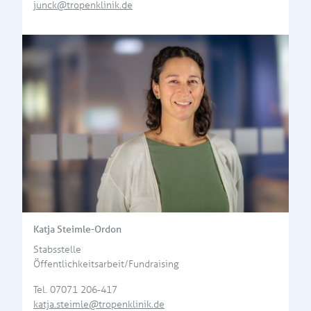
junck@tropenklinik.de
Katja Steimle-Ordon
Stabsstelle
Öffentlichkeitsarbeit/Fundraising
Tel.
07071 206-417
katja.steimle@tropenklinik.de