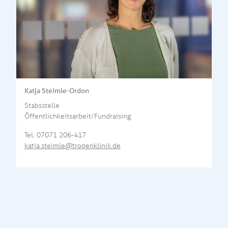
Katja Steimle-Ordon
Stabsstelle
Öffentlichkeitsarbeit/Fundraising
Tel.
07071 206-417
katja.steimle@tropenklinik.de