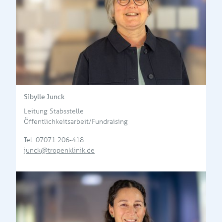
Sibylle Junck
Leitung Stabsstelle
Öffentlichkeitsarbeit/Fundraising
Tel.
07071 206-418
junck@tropenklinik.de