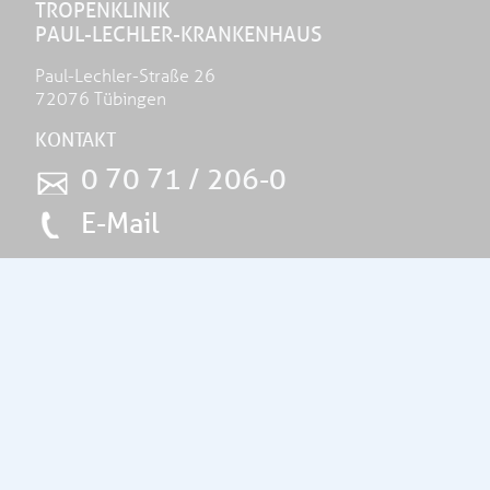
TROPENKLINIK
PAUL-LECHLER-KRANKENHAUS
Paul-Lechler-Straße 26
72076 Tübingen
KONTAKT
0 70 71 / 206-0
E-Mail
THEMEN
Unser Haus
Tropen- und Reisemedizin
Altersmedizin
Palliativmedizin
Pflege & Therapie
Aktuelles
Spenden
Klinikzentrale